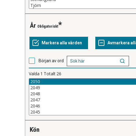
år
Obligatoriskt
Början av ord
Valda
1
Totalt
26
kön